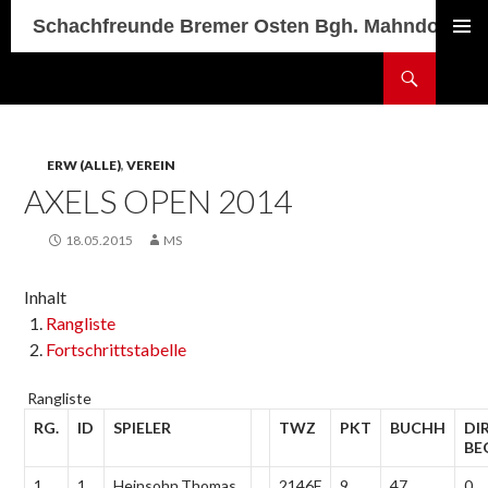
Schachfreunde Bremer Osten Bgh. Mahndorf
PRIMÄR
Suchen
MENÜ
SPRINGE
ZUM
INHALT
ERW (ALLE)
,
VEREIN
AXELS OPEN 2014
18.05.2015
MS
Inhalt
Rangliste
Fortschrittstabelle
Rangliste
RG.
ID
SPIELER
TWZ
PKT
BUCHH
DIR
BE
1
1
Heinsohn,Thomas
2146F
9
47
0