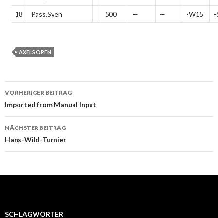
18
Pass,Sven
500
—
—
-W15
-
AXELS OPEN
Beitrags-
VORHERIGER BEITRAG
Navigation
Imported from Manual Input
NÄCHSTER BEITRAG
Hans-Wild-Turnier
SCHLAGWÖRTER