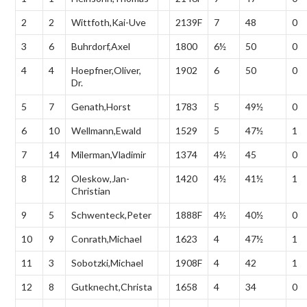
2
2
Wittfoth,Kai-Uve
2139F
7
48
0
3
6
Buhrdorf,Axel
1800
6½
50
0
4
4
Hoepfner,Oliver,
1902
6
50
0
Dr.
5
7
Genath,Horst
1783
5
49½
0
6
10
Wellmann,Ewald
1529
5
47½
1
7
14
Milerman,Vladimir
1374
4½
45
0
8
12
Oleskow,Jan-
1420
4½
41½
1
Christian
9
5
Schwenteck,Peter
1888F
4½
40½
0
10
9
Conrath,Michael
1623
4
47½
1
11
3
Sobotzki,Michael
1908F
4
42
1
12
8
Gutknecht,Christa
1658
4
34
0