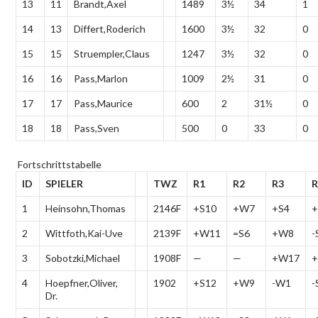
13
11
Brandt,Axel
1489
3½
34
1
14
13
Differt,Roderich
1600
3½
32
0
15
15
Struempler,Claus
1247
3½
32
0
16
16
Pass,Marlon
1009
2½
31
0
17
17
Pass,Maurice
600
2
31½
0
18
18
Pass,Sven
500
0
33
0
Fortschrittstabelle
ID
SPIELER
TWZ
R1
R2
R3
R
1
Heinsohn,Thomas
2146F
+S10
+W7
+S4
2
Wittfoth,Kai-Uve
2139F
+W11
=S6
+W8
-
3
Sobotzki,Michael
1908F
—
—
+W17
+
4
Hoepfner,Oliver,
1902
+S12
+W9
-W1
-
Dr.