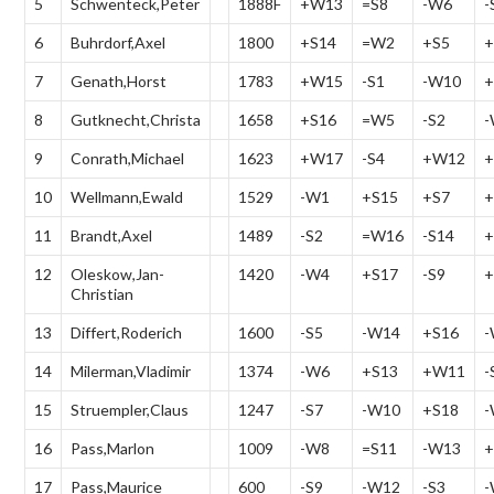
5
Schwenteck,Peter
1888F
+W13
=S8
-W6
-
6
Buhrdorf,Axel
1800
+S14
=W2
+S5
7
Genath,Horst
1783
+W15
-S1
-W10
+
8
Gutknecht,Christa
1658
+S16
=W5
-S2
9
Conrath,Michael
1623
+W17
-S4
+W12
+
10
Wellmann,Ewald
1529
-W1
+S15
+S7
11
Brandt,Axel
1489
-S2
=W16
-S14
12
Oleskow,Jan-
1420
-W4
+S17
-S9
Christian
13
Differt,Roderich
1600
-S5
-W14
+S16
14
Milerman,Vladimir
1374
-W6
+S13
+W11
-
15
Struempler,Claus
1247
-S7
-W10
+S18
16
Pass,Marlon
1009
-W8
=S11
-W13
+
17
Pass,Maurice
600
-S9
-W12
-S3