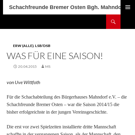
Schachfreunde Bremer Osten Bgh. Mahndorf
PRIMÄR
Suchen
MENÜ
SPRINGE
ZUM
INHALT
ERW (ALLE)
,
LSB/DSB
WAS FÜR EINE SAISON!
20.04.2015
MS
von Uve Wittfoth
Für die Schachabteilung des Bürgerhauses Mahndorf e.V. – die
Schachfreunde Bremer Osten – war die Saison 2014/15 die
bisher erfolgreichste in der jungen Vereinsgeschichte.
Die erst vor zwei Spielzeiten installierte dritte Mannschaft
schaffte in der vergangenen Saison, als 4er Mannschaft, den